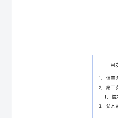
目
信幸
第二
信
父と