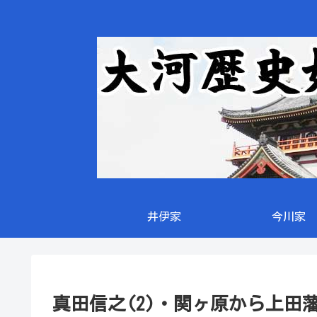
井伊家
今川家
真田信之(2)・関ヶ原から上田