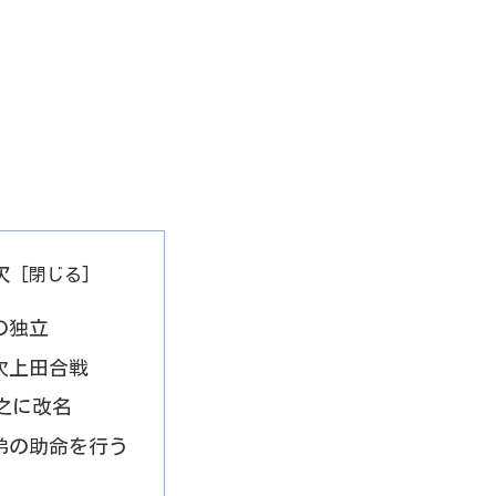
次
の独立
次上田合戦
之に改名
弟の助命を行う