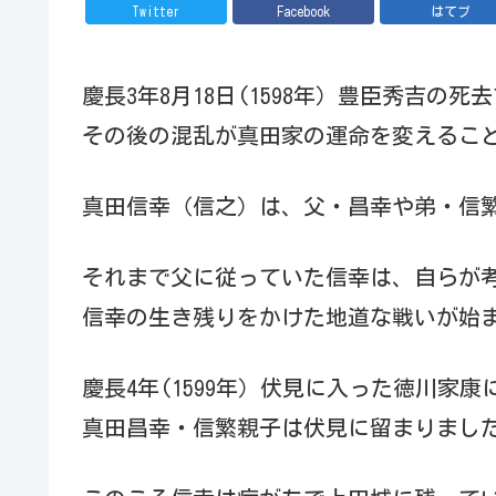
Twitter
Facebook
はてブ
慶長3年8月18日(1598年）豊臣秀吉の死
その後の混乱が真田家の運命を変えるこ
真田信幸（信之）は、父・昌幸や弟・信
それまで父に従っていた信幸は、自らが
信幸の生き残りをかけた地道な戦いが始
慶長4年(1599年）伏見に入った徳川家康
真田昌幸・信繁親子は伏見に留まりまし