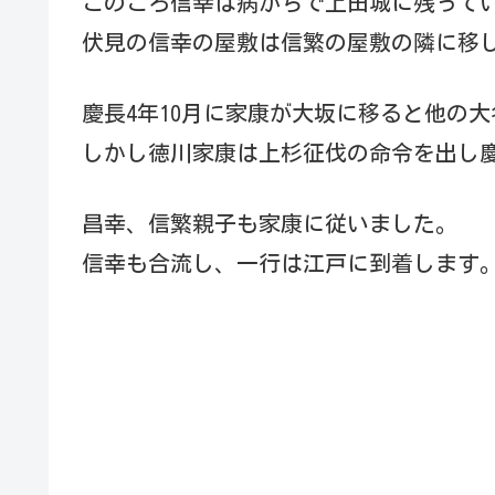
このころ信幸は病がちで上田城に残って
伏見の信幸の屋敷は信繁の屋敷の隣に移
慶長4年10月に家康が大坂に移ると他の
しかし徳川家康は上杉征伐の命令を出し慶
昌幸、信繁親子も家康に従いました。
信幸も合流し、一行は江戸に到着します