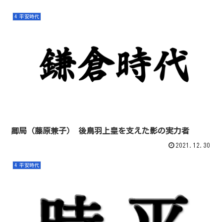
4 平安時代
卿局（藤原兼子） 後鳥羽上皇を支えた影の実力者
2021.12.30
4 平安時代